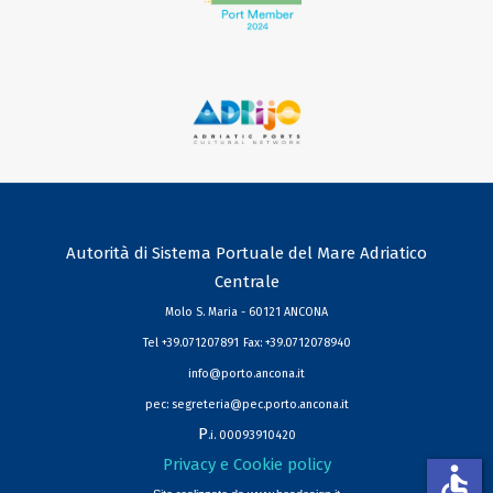
Autorità di Sistema Portuale del Mare Adriatico
Centrale
Molo S. Maria - 60121 ANCONA
Tel +39.071207891
Fax: +39.0712078940
info@porto.ancona.it
pec:
segreteria@pec.porto.ancona.it
P
.i. 00093910420
Privacy e Cookie policy
accessible