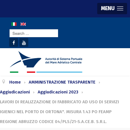
MENU
Search
...
Home
AMMINISTRAZIONE TRASPARENTE
Aggiudicazioni
Aggiudicazioni 2023
LAVORI DI REALIZZAZIONE DI FABBRICATO AD USO DI SERVIZI
IGIENICI NEL PORTO DI ORTONA". MISURA 1.43 PO FEAMP
REGIONE ABRUZZO CODICE 04/PLS/21-S.A.CE.B. S.R.L.