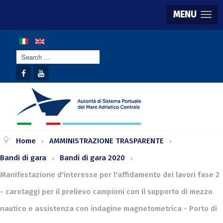
MENU
Search
...
Home
AMMINISTRAZIONE TRASPARENTE
Bandi di gara
Bandi di gara 2020
Manifestazione d'interesse per l'affidamento dei lavori fase 2
- carotaggi per il prelievo campioni con il supporto di mezzo
nautico e assistenza con indagine magnetometrica - Porto di