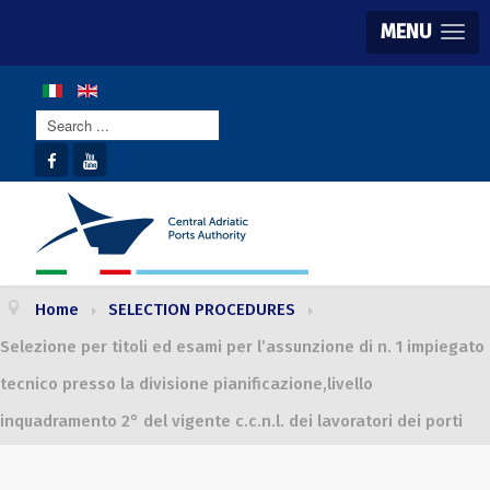
MENU
Search
...
Home
SELECTION PROCEDURES
Selezione per titoli ed esami per l’assunzione di n. 1 impiegato
tecnico presso la divisione pianificazione,livello
inquadramento 2° del vigente c.c.n.l. dei lavoratori dei porti